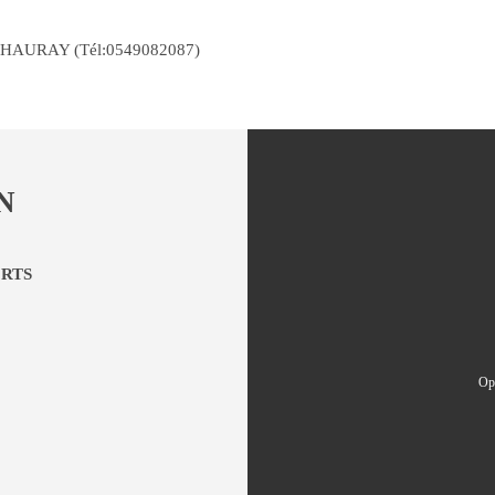
CHAURAY (Tél:0549082087)
N
ORTS
Ope