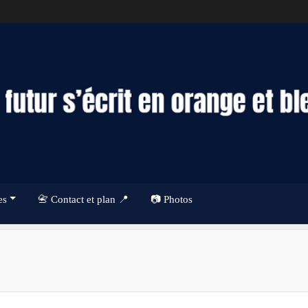
es
📇 Contact et plan 📍
📷 Photos