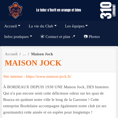
Panneau de gestion des cookies
Accueil
La vie du Club
Les équipes
Infos pratiques
📇 Contact et plan 📍
📷 Photos
Accueil
Maison Jock
MAISON JOCK
Site internet : https://www.maison-jock.fr/
À BORDEAUX DEPUIS 1938 UNE Maison Jock, DES histoires
Qui n'a pas encore senti cette délicieuse odeur sur les quai de
Brazza en quittant notre ville le long de la Garonne ! Cette
entreprise Bordelaise accompagne également notre club (et ses
gourmands) cette année et on espère pour longtemps !