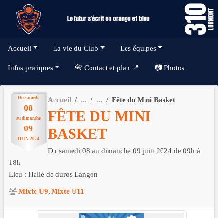
Panneau de gestion des cookies
Accueil
La vie du Club
Les équipes
Infos pratiques
📇 Contact et plan 📍
📷 Photos
Du
samedi
Accueil
Fête du Mini Basket
08
FÊTE DU MINI
au
dimanche
09
BASKET
JUIN
2024
Du
samedi
08
au
dimanche
09
juin
2024
de 09h à
18h
Lieu :
Halle de duros
Langon
Mixte U9
Mixte U11