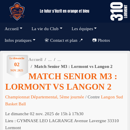
Panneau de gestion des cookies
Accueil
La vie du Club
Les équipes
Infos pratiques
📇 Contact et plan 📍
📷 Photos
Le
dimanche
Accueil
02
Match Senior M3 : Lormont vs Langon 2
NOV.
2025
MATCH SENIOR M3 :
LORMONT VS LANGON 2
Championnat Départemental, 5ème journée
/ Contre
Langon Sud
Basket Ball
Le
dimanche
02
nov.
2025
de 15h à 17h30
Lieu :
GYMNASE LEO LAGRANGE Avenue Lavergne
33310
Lormont