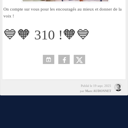
On compte sur vous pour les encouragés au mieux et donner de la
voix !
💙🧡 310 !🧡💙
Publié le
19 sept. 2025
par
Marc AUDONNET