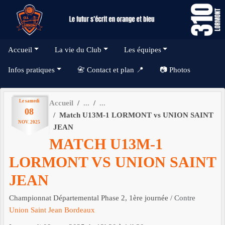
Panneau de gestion des cookies
Accueil
La vie du Club
Les équipes
Infos pratiques
📇 Contact et plan 📍
📷 Photos
Le
samedi
Accueil
08
Match U13M-1 LORMONT vs UNION SAINT
NOV.
2025
JEAN
MATCH U13M-1
LORMONT VS UNION SAINT
JEAN
Championnat Départemental Phase 2, 1ère journée
/ Contre
Union Saint Jean Bordeaux