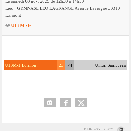
Le
samedi
08
nov.
2025
de 12h30 à 14h30
Lieu :
GYMNASE LEO LAGRANGE Avenue Lavergne
33310
Lormont
U13 Mixte
U13M-1 Lormont
23
74
Union Saint Jean
Publié le
25 oct. 2025