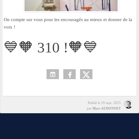
On compte sur vous pour les encouragés au mieux et donner de la
voix !
💙🧡 310 !🧡💙
Publié le
19 sept. 2025
par
Marc AUDONNET