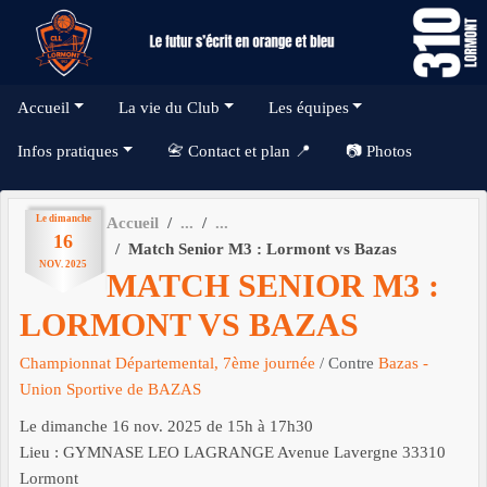
Panneau de gestion des cookies
Accueil
La vie du Club
Les équipes
Infos pratiques
📇 Contact et plan 📍
📷 Photos
Le
dimanche
Accueil
16
Match Senior M3 : Lormont vs Bazas
NOV.
2025
MATCH SENIOR M3 :
LORMONT VS BAZAS
Championnat Départemental, 7ème journée
/ Contre
Bazas -
Union Sportive de BAZAS
Le
dimanche
16
nov.
2025
de 15h à 17h30
Lieu :
GYMNASE LEO LAGRANGE Avenue Lavergne
33310
Lormont