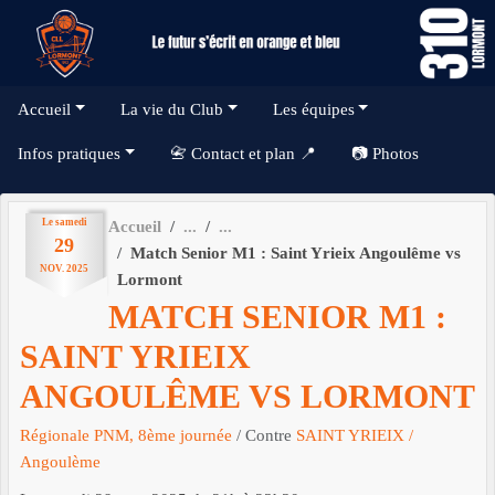
Panneau de gestion des cookies
Accueil
La vie du Club
Les équipes
Infos pratiques
📇 Contact et plan 📍
📷 Photos
Le
samedi
Accueil
29
Match Senior M1 : Saint Yrieix Angoulême vs
NOV.
2025
Lormont
MATCH SENIOR M1 :
SAINT YRIEIX
ANGOULÊME VS LORMONT
Régionale PNM, 8ème journée
/ Contre
SAINT YRIEIX /
Angoulème