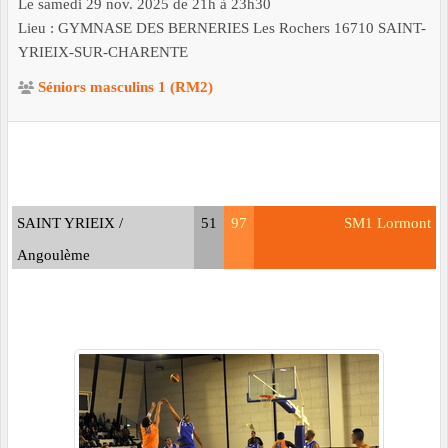
Le
samedi
29
nov.
2025
de 21h à 23h30
Lieu :
GYMNASE DES BERNERIES Les Rochers
16710
SAINT-
YRIEIX-SUR-CHARENTE
Séniors masculins 1 (RM2)
SAINT YRIEIX /
51
97
SM1 Lormont
Angoulème