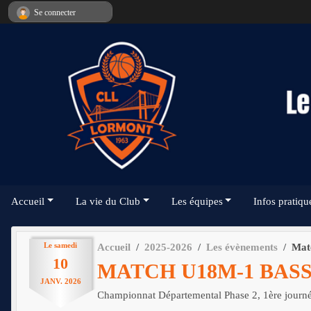
Panneau de gestion des cookies
Se connecter
Accueil
La vie du Club
Les équipes
Infos pratiqu
Le
samedi
Accueil
2025-2026
Les évènements
Mat
10
MATCH U18M-1 BAS
JANV.
2026
Championnat Départemental Phase 2, 1ère journ