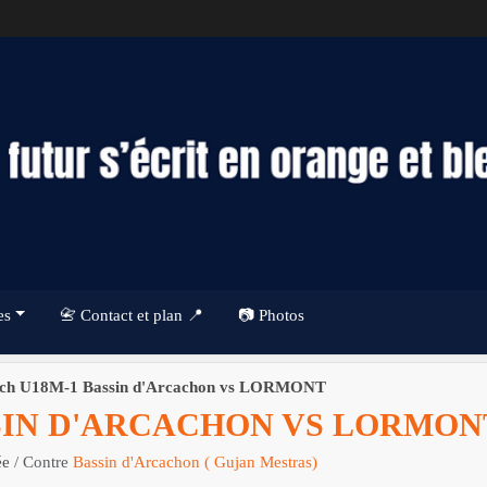
es
📇 Contact et plan 📍
📷 Photos
ch U18M-1 Bassin d'Arcachon vs LORMONT
SIN D'ARCACHON VS LORMON
ée
/ Contre
Bassin d'Arcachon ( Gujan Mestras)