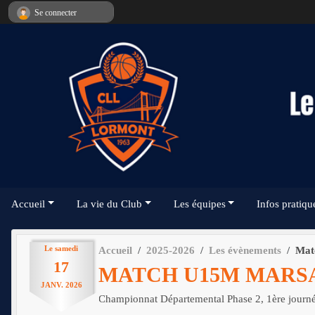
Panneau de gestion des cookies
Se connecter
Accueil
La vie du Club
Les équipes
Infos pratiqu
Le
samedi
Accueil
2025-2026
Les évènements
Mat
17
MATCH U15M MARS
JANV.
2026
Championnat Départemental Phase 2, 1ère journ