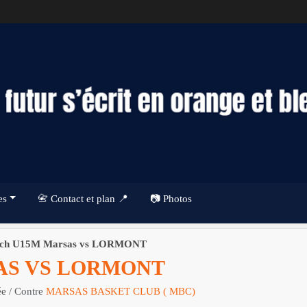
es
📇 Contact et plan 📍
📷 Photos
ch U15M Marsas vs LORMONT
AS VS LORMONT
ée
/ Contre
MARSAS BASKET CLUB ( MBC)