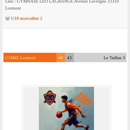
Lieu :
GYMNASE LEO LAGRANGE Avenue Lavergne
33310
Lormont
U18 masculine 2
U18M2 Lormont
48
43
Le Taillan 3