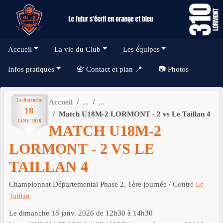
Panneau de gestion des cookies
Accueil
La vie du Club
Les équipes
Infos pratiques
📇 Contact et plan 📍
📷 Photos
Le
dimanche
Accueil
18
Match U18M-2 LORMONT - 2 vs Le Taillan 4
JANV.
2026
MATCH U18M-2
LORMONT - 2 VS LE
TAILLAN 4
Championnat Départemental Phase 2, 1ère journée
/ Contre
Le
Taillan
Le
dimanche
18
janv.
2026
de 12h30 à 14h30