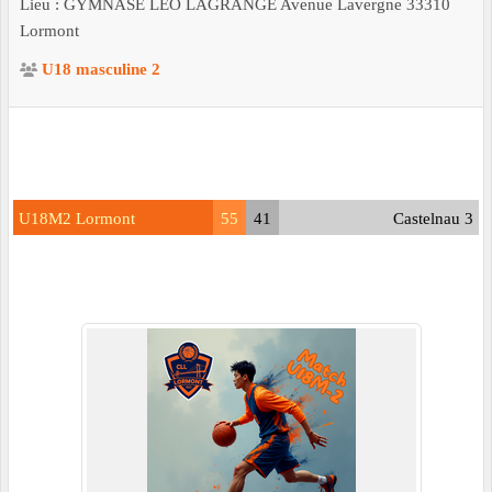
Lieu :
GYMNASE LEO LAGRANGE Avenue Lavergne
33310
Lormont
U18 masculine 2
U18M2 Lormont
55
41
Castelnau 3