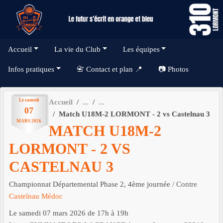
Panneau de gestion des cookies
Accueil
La vie du Club
Les équipes
Infos pratiques
📇 Contact et plan 📍
📷 Photos
Le
samedi
Accueil
07
Match U18M-2 LORMONT - 2 vs Castelnau 3
MARS
2026
MATCH U18M-2
LORMONT - 2 VS
CASTELNAU 3
Championnat Départemental Phase 2, 4ème journée
/ Contre
Castelnau Médoc
Le
samedi
07
mars
2026
de 17h à 19h