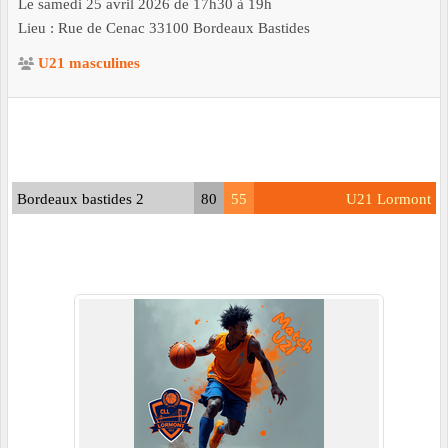
Le
samedi
25
avril
2026
de 17h30 à 19h
Lieu :
Rue de Cenac
33100
Bordeaux Bastides
U21 masculines
Bordeaux bastides 2
80
55
U21 Lormont