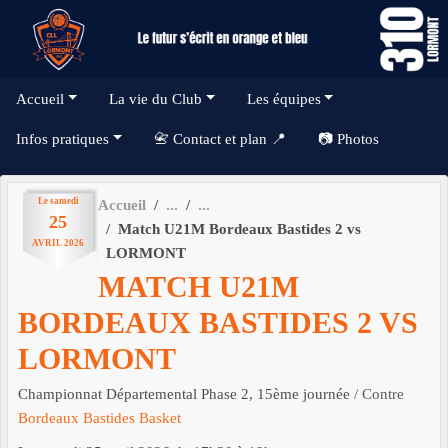
Panneau de gestion des cookies
Accueil
La vie du Club
Les équipes
Infos pratiques
📇 Contact et plan 📍
📷 Photos
Le
samedi
Accueil
25
Match U21M Bordeaux Bastides 2 vs
AVRIL
2026
LORMONT
MATCH U21M
BORDEAUX BASTIDES 2 VS
LORMONT
Championnat Départemental Phase 2, 15ème journée
/ Contre
Bordeaux Bastides Basket