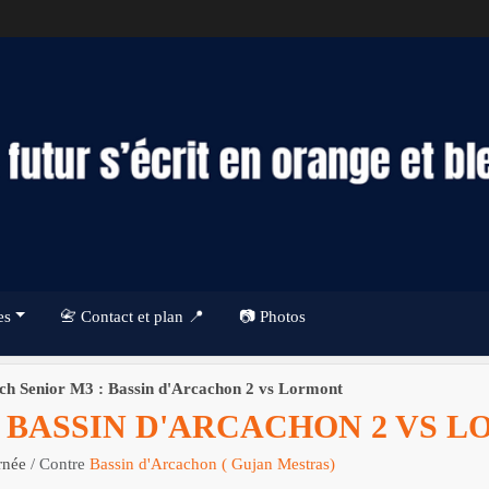
es
📇 Contact et plan 📍
📷 Photos
ch Senior M3 : Bassin d'Arcachon 2 vs Lormont
: BASSIN D'ARCACHON 2 VS 
rnée
/ Contre
Bassin d'Arcachon ( Gujan Mestras)