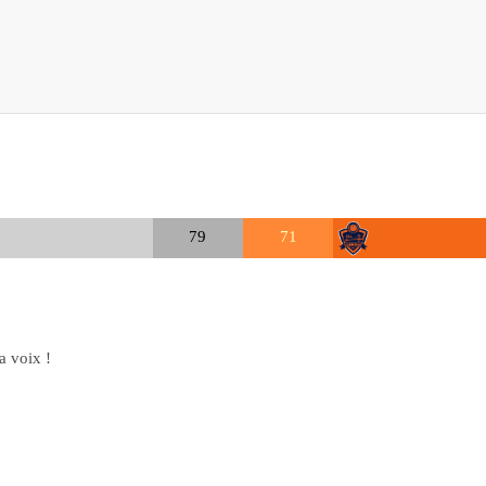
79
71
la voix !