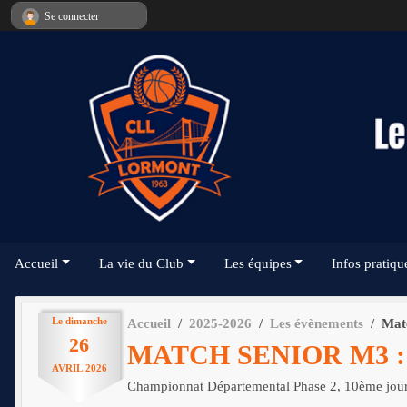
Panneau de gestion des cookies
Se connecter
Accueil
La vie du Club
Les équipes
Infos pratiqu
Le
dimanche
Accueil
2025-2026
Les évènements
Mat
26
MATCH SENIOR M3 
AVRIL
2026
Championnat Départemental Phase 2, 10ème jou