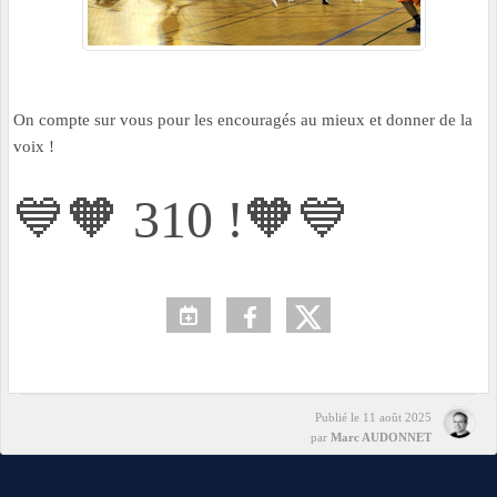
On compte sur vous pour les encouragés au mieux et donner de la
voix !
💙🧡 310 !🧡💙
Publié le
11 août 2025
par
Marc AUDONNET