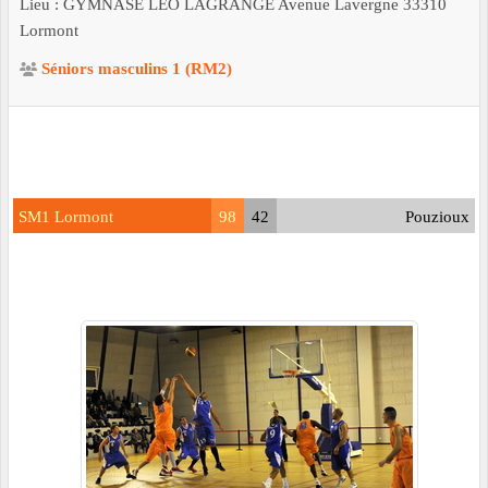
Lieu :
GYMNASE LEO LAGRANGE Avenue Lavergne
33310
Lormont
Séniors masculins 1 (RM2)
SM1 Lormont
98
42
Pouzioux