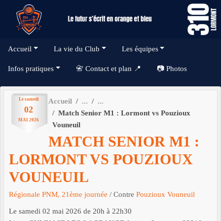
Panneau de gestion des cookies
Accueil
La vie du Club
Les équipes
Infos pratiques
📇 Contact et plan 📍
📷 Photos
Le
samedi
Accueil
02
Match Senior M1 : Lormont vs Pouzioux
MAI
2026
Vouneuil
MATCH SENIOR M1 :
LORMONT VS POUZIOUX
VOUNEUIL
Régionale PNM, 21ème journée
/ Contre
Pouzioux Vouneuil
Le
samedi
02
mai
2026
de 20h à 22h30