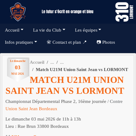
Panneau de gestion des cookies
Accueil
La vie du Club
Les équipes
Infos pratiques
📇 Contact et plan 📍
📷 Photos
Le
dimanche
Accueil
03
Match U21M Union Saint Jean vs LORMONT
MAI
2026
MATCH U21M UNION
SAINT JEAN VS LORMONT
Championnat Départemental Phase 2, 16ème journée
/ Contre
Union Saint Jean Bordeaux
Le
dimanche
03
mai
2026
de 11h à 13h
Lieu :
Rue Brun
33800
Bordeaux