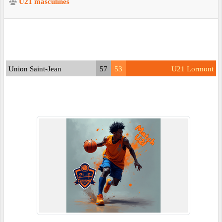
U21 masculines
Union Saint-Jean
57
53
U21 Lormont