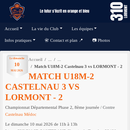
Panneau de gestion des cookies
Accueil
La vie du Club
Les équipes
Infos pratiques
📇 Contact et plan 📍
📷 Photos
Le
dimanche
Accueil
10
Match U18M-2 Castelnau 3 vs LORMONT - 2
MAI
2026
MATCH U18M-2
CASTELNAU 3 VS
LORMONT - 2
Championnat Départemental Phase 2, 8ème journée
/ Contre
Castelnau Médoc
Le
dimanche
10
mai
2026
de 11h à 13h