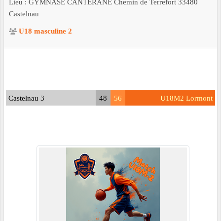
Lieu :
GYMNASE CANTERANE Chemin de Terrefort
33480
Castelnau
U18 masculine 2
Castelnau 3
48
56
U18M2 Lormont