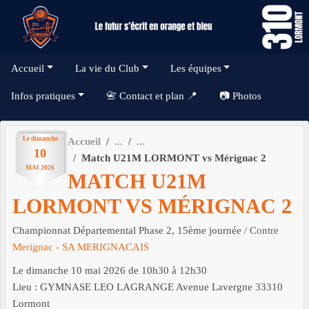
Panneau de gestion des cookies
Accueil
La vie du Club
Les équipes
Infos pratiques
📇 Contact et plan 📍
📷 Photos
Le
dimanche
Accueil
10
Match U21M LORMONT vs Mérignac 2
MAI
2026
MATCH U21M
LORMONT VS MÉRIGNAC 2
Championnat Départemental Phase 2, 15ème journée
/ Contre
Merignac - SA MERIGNACAIS
Le
dimanche
10
mai
2026
de 10h30 à 12h30
Lieu :
GYMNASE LEO LAGRANGE Avenue Lavergne
33310
Lormont