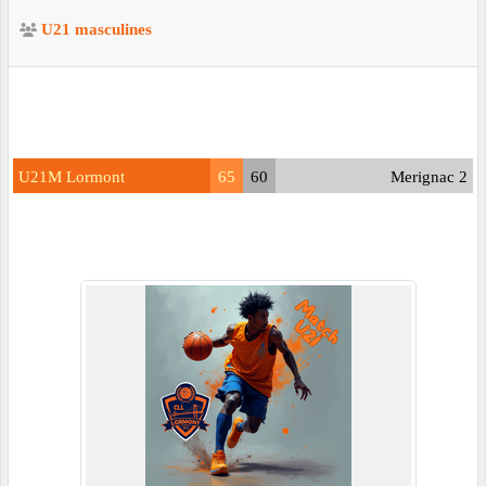
U21 masculines
U21M Lormont
65
60
Merignac 2