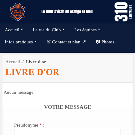
Panneau de gestion des cookies
Accueil
La vie du Club
Les équipes
Infos pratiques
📇 Contact et plan 📍
📷 Photos
Accueil
Livre d'or
LIVRE D'OR
Aucun message
VOTRE MESSAGE
Pseudonyme
*
: