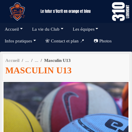
Panneau de gestion des cookies
Accueil
La vie du Club
Les équipes
Infos pratiques
📇 Contact et plan 📍
📷 Photos
Accueil
Masculin U13
MASCULIN U13