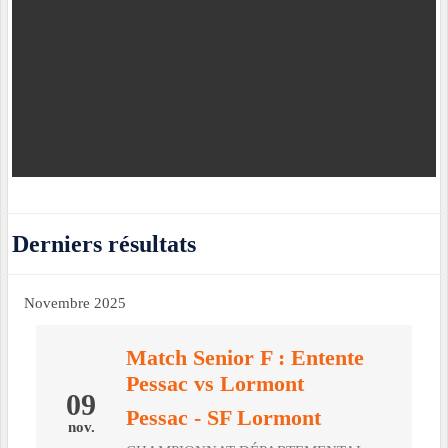
Derniers résultats
Novembre 2025
Match Senior F : Entente
Pessac vs Lormont
09
Pessac
- SF Lormont
nov.