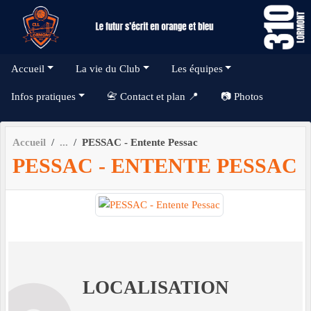
Panneau de gestion des cookies
Accueil
La vie du Club
Les équipes
Infos pratiques
📇 Contact et plan 📍
📷 Photos
Accueil
PESSAC - Entente Pessac
PESSAC - ENTENTE PESSAC
LOCALISATION