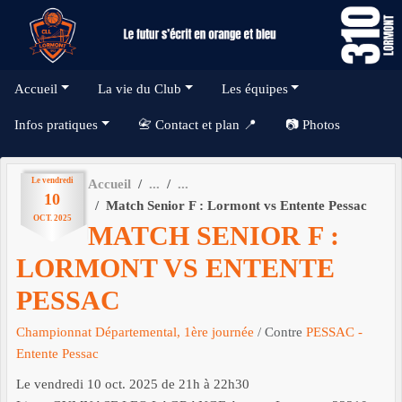
Panneau de gestion des cookies
Accueil
La vie du Club
Les équipes
Infos pratiques
📇 Contact et plan 📍
📷 Photos
Le
vendredi
Accueil
10
Match Senior F : Lormont vs Entente Pessac
OCT.
2025
MATCH SENIOR F :
LORMONT VS ENTENTE
PESSAC
Championnat Départemental, 1ère journée
/ Contre
PESSAC -
Entente Pessac
Le
vendredi
10
oct.
2025
de 21h à 22h30