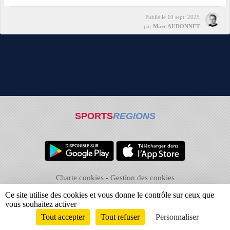
Publié le
19 sept. 2025
par
Marc AUDONNET
SPORTS
REGIONS
Charte cookies
Gestion des cookies
Informations légales
Signaler un contenu inapproprié
Ce site utilise des cookies et vous donne le contrôle sur ceux que
vous souhaitez activer
Tout accepter
Tout refuser
Personnaliser
Envie de participer ?
CONNEXION