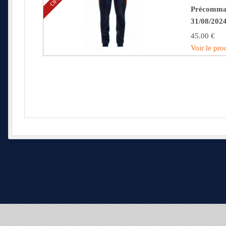
Précomman
31/08/202
45.00 €
Voir le pro