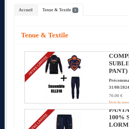
Accueil
Tenue & Textile
3
Tenue & Textile
SURV
COMP
OFFRE LIMITÉE
SUBLI
PANT)
Précomman
31/08/202
70.00 €
Voir le pro
PANT
OFFRE LIMITÉE
100% 
LORM