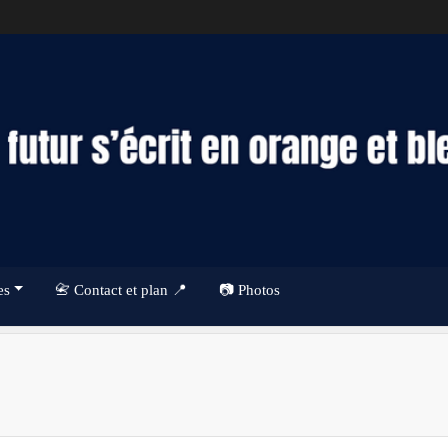
es
📇 Contact et plan 📍
📷 Photos