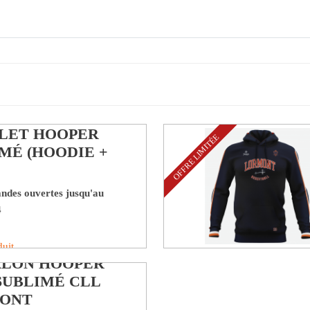
ETEMENT
LET HOOPER
OFFRE LIMITÉE
MÉ (HOODIE +
des ouvertes jusqu'au
4
duit
ALON HOOPER
SUBLIMÉ CLL
ONT