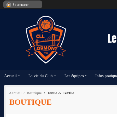
Panneau de gestion des cookies
Se connecter
Accueil
La vie du Club
Les équipes
Infos pratiqu
Accueil
Boutique
Tenue & Textile
BOUTIQUE