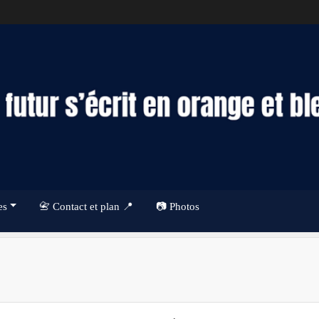
es
📇 Contact et plan 📍
📷 Photos