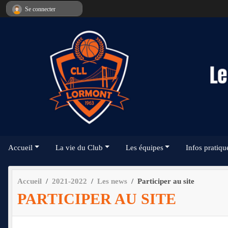
Panneau de gestion des cookies
Se connecter
Accueil
La vie du Club
Les équipes
Infos pratiqu
Accueil
2021-2022
Les news
Participer au site
PARTICIPER AU SITE