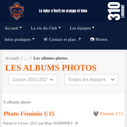
Panneau de gestion des cookies
Accueil
La vie du Club
Les équipes
Infos pratiques
📇 Contact et plan 📍
📷 Photos
Accueil
Les albums photos
LES ALBUMS PHOTOS
8 albums photo
Photo Féminin U15
Féminin U15
Publié le
14 nov. 2021
par
Marc AUDONNET
-
0