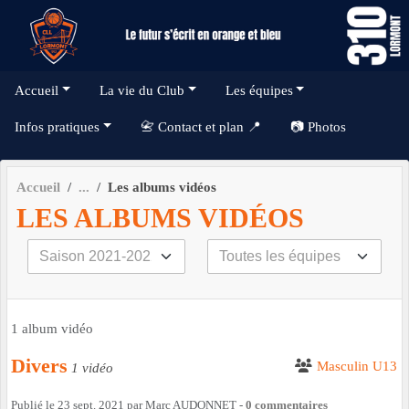
Panneau de gestion des cookies
Accueil
La vie du Club
Les équipes
Infos pratiques
📇 Contact et plan 📍
📷 Photos
Accueil
Les albums vidéos
LES ALBUMS VIDÉOS
1 album vidéo
Divers
Masculin U13
1 vidéo
Publié le
23 sept. 2021
par
Marc AUDONNET
-
0
commentaires