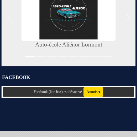
Précedent
Suiv
Auto-école Aliénor Lormont
FACEBOOK
Facebook (like box) est désactivé.
Autoriser