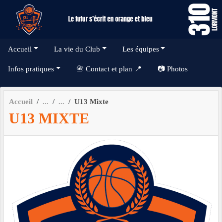
Panneau de gestion des cookies
Accueil
La vie du Club
Les équipes
Infos pratiques
📇 Contact et plan 📍
📷 Photos
Accueil
U13 Mixte
U13 MIXTE